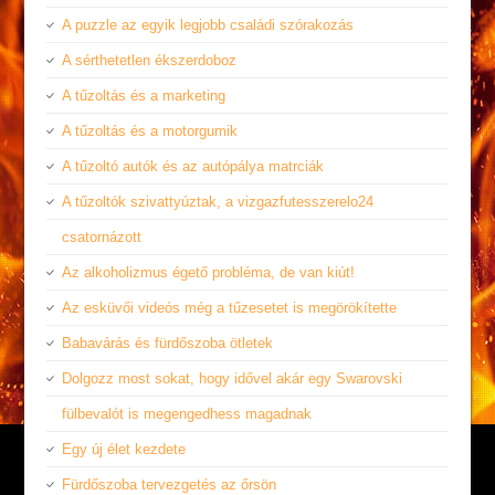
A puzzle az egyik legjobb családi szórakozás
A sérthetetlen ékszerdoboz
A tűzoltás és a marketing
A tűzoltás és a motorgumik
A tűzoltó autók és az autópálya matrciák
A tűzoltók szivattyúztak, a vizgazfutesszerelo24
csatornázott
Az alkoholizmus égető probléma, de van kiút!
Az esküvői videós még a tűzesetet is megörökítette
Babavárás és fürdőszoba ötletek
Dolgozz most sokat, hogy idővel akár egy Swarovski
fülbevalót is megengedhess magadnak
Egy új élet kezdete
Fürdőszoba tervezgetés az őrsön