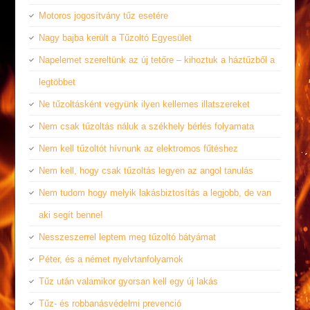
Motoros jogosítvány tűz esetére
Nagy bajba került a Tűzoltó Egyesület
Napelemet szereltünk az új tetőre – kihoztuk a háztűzből a
legtöbbet
Ne tűzoltásként vegyünk ilyen kellemes illatszereket
Nem csak tűzoltás náluk a székhely bérlés folyamata
Nem kell tűzoltót hívnunk az elektromos fűtéshez
Nem kell, hogy csak tűzoltás legyen az angol tanulás
Nem tudom hogy melyik lakásbiztosítás a legjobb, de van
aki segít benne!
Nesszeszerrel leptem meg tűzoltó bátyámat
Péter, és a német nyelvtanfolyamok
Tűz után valamikor gyorsan kell egy új lakás
Tűz- és robbanásvédelmi prevenció