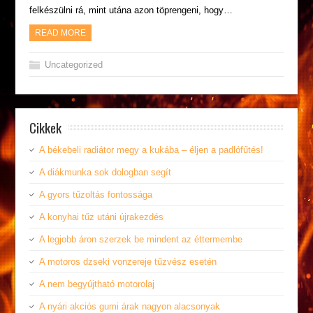
felkészülni rá, mint utána azon töprengeni, hogy…
READ MORE
Uncategorized
Cikkek
A békebeli radiátor megy a kukába – éljen a padlófűtés!
A diákmunka sok dologban segít
A gyors tűzoltás fontossága
A konyhai tűz utáni újrakezdés
A legjobb áron szerzek be mindent az éttermembe
A motoros dzseki vonzereje tűzvész esetén
A nem begyújtható motorolaj
A nyári akciós gumi árak nagyon alacsonyak