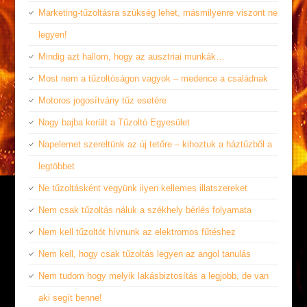
Marketing-tűzoltásra szükség lehet, másmilyenre viszont ne
legyen!
Mindig azt hallom, hogy az ausztriai munkák…
Most nem a tűzoltóságon vagyok – medence a családnak
Motoros jogosítvány tűz esetére
Nagy bajba került a Tűzoltó Egyesület
Napelemet szereltünk az új tetőre – kihoztuk a háztűzből a
legtöbbet
Ne tűzoltásként vegyünk ilyen kellemes illatszereket
Nem csak tűzoltás náluk a székhely bérlés folyamata
Nem kell tűzoltót hívnunk az elektromos fűtéshez
Nem kell, hogy csak tűzoltás legyen az angol tanulás
Nem tudom hogy melyik lakásbiztosítás a legjobb, de van
aki segít benne!