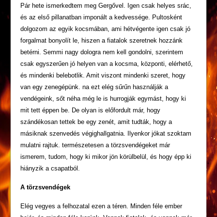
Pár hete ismerkedtem meg Gergővel. Igen csak helyes srác,
és az első pillanatban imponált a kedvessége. Pultosként
dolgozom az egyik kocsmában, ami hétvégente igen csak jó
forgalmat bonyolít le, hiszen a fiatalok szeretnek hozzánk
betérni. Semmi nagy dologra nem kell gondolni, szerintem
csak egyszerűen jó helyen van a kocsma, központi, elérhető,
és mindenki belebotlik. Amit viszont mindenki szeret, hogy
van egy zenegépünk. na ezt elég sűrűn használják a
vendégeink, sőt néha még le is hurrogják egymást, hogy ki
mit tett éppen be. De olyan is előfordult már, hogy
szándékosan tettek be egy zenét, amit tudták, hogy a
másiknak szenvedés végighallgatnia. Ilyenkor jókat szoktam
mulatni rajtuk. természetesen a törzsvendégeket már
ismerem, tudom, hogy ki mikor jön körülbelül, és hogy épp ki
hiányzik a csapatból.
A törzsvendégek
Elég vegyes a felhozatal ezen a téren. Minden féle ember