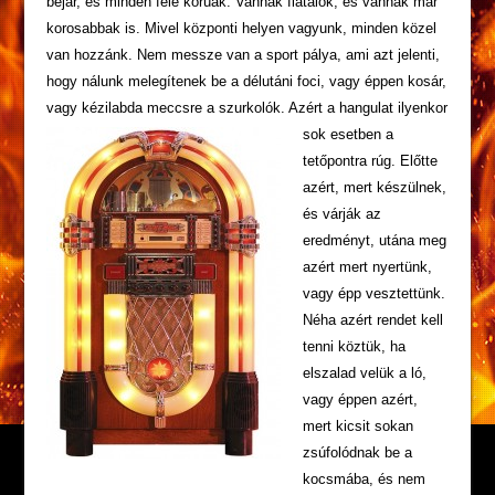
bejár, és minden féle korúak. Vannak fiatalok, és vannak már
korosabbak is. Mivel központi helyen vagyunk, minden közel
van hozzánk. Nem messze van a sport pálya, ami azt jelenti,
hogy nálunk melegítenek be a délutáni foci, vagy éppen kosár,
vagy kézilabda meccsre a szurkolók. Azért a hangulat ilyenkor
sok esetben a
tetőpontra rúg. Előtte
azért, mert készülnek,
és várják az
eredményt, utána meg
azért mert nyertünk,
vagy épp vesztettünk.
Néha azért rendet kell
tenni köztük, ha
elszalad velük a ló,
vagy éppen azért,
mert kicsit sokan
zsúfolódnak be a
kocsmába, és nem