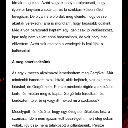
bírnak magukkal. Azért vagyok annyira talpraesett, hogy
ilyenkor kinyitom a számat, és ki szoktam küldeni őket
levegőzni. De olyan is előfordult még eleinte, hogy össze
akartak verekedni, arra is mondtam, hogy tágasabb odakint.
Még a volt barátomtól kaptam egy igen csak jó védőeszközt,
igaz még nem kellett soha használnom, de volt hogy már
elővettem. Azért sok esetben a vendégek is leállítják a
balhésokat.
A megismerkedésünk
Az egyik meccs alkalmával ismerkedtem meg Gergővel. Már
mindenkit ismertem azok közül, akik bejöttek, volt akit csak
látásból, de Gergőt nem. Persze mindenki rögtön a szokásost
kérte, és miután meg is kapta, Gergő felé fordultam, és
kérdeztem tőle: te új vagy itt, neked mi a szokásos?
Mosolygott, és közölte, hogy egy üveg sör tökéletes lesz a
számára. Időm nem igazán volt beszélgetni, mert elég sokan
voltak, így csak néha találkozott a pillantásunk. Persze