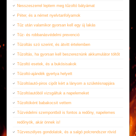
Nesszeszerrel leptem meg tűzoltó bátyámat
Péter, és a német nyelvtanfolyamok
Tűz után valamikor gyorsan kell egy új lakás
Tűz- és robbanásvédelmi prevenció
Tűzoltás szó szerint, és átvitt értelemben
Tűzoltás, ha gyorsan kell beszereznünk akkumulátor töltőt
Tűzoltó esetek, és a bukósisakok
Tűzoltó-ajándék gyertya helyett
Tűzoltóautó-piros cipőt kért a lányom a születésnapjára
Tűzoltóautóból vizsgáltuk a napelemeket
Tűzoltóként babakocsit vettem
Tűzvédelmi szempontból is fontos a redőny, napelemes
redőnyök, akár önnek is!
Tűzveszélyes gondolatok, és a salgó polcrendszer rövid