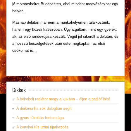
jó motorosboltot Budapesten, ahol mindent megvásárolhat egy
helyen.
Másnap délután már nem a munkahelyemen találkoztunk,
hanem egy közeli kávézóban. Úgy izgultam, mint egy gyerek,
aki az első randevújára készült. Végül jól sikerült a délután, és
a hosszú beszélgetések után este megkaptam az első
csókomat is…
Cikkek
A békebeli radiátor megy a kukába – éljen a padlófűtés!
A diákmunka sok dologban segít
A gyors tűzoltás fontossága
A konyhai tűz utáni újrakezdés