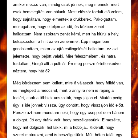
amikor meccs van, mindig csak jönnek, meg mennek, mert
csak bemelegítés van nálunk. Most először fordult elő velem,
hogy sajnáltam, hogy elmentek a drukkerek. Pakolgattam,
mosogattam, hogy elteljen az idő, és közben zenét
hallgattam. Nem szoktam zenét kérni, mert ha kiürül a hely,
bekapcsolom a hifit az én zenémmel. Épp magamban
gondolkodtam, mikor az ajtó csilingelését hallottam, ez azt
jelentette, hogy bejött valaki. Mire feleszméltem, és hátra
fordultam, Gergő állt a pultnál. Én meg persze értetlenkedve
néztem, hogy hát ő?
Még kérdeznem sem kellett, mire ő válaszolt, hogy félidő van,
és meglépett a meccsről, mert ő annyira nem is rajong a
fociért, csak a többiek unszolták, hogy jöjjön el. Miután pedig
úgy is ide jönnek vissza, úgy döntött, hogy visszajön idő előtt.
Persze azt nem mondtam neki, hogy egy cseppet sem bánom
a dolgot. Jó egy óránk volt, hogy beszélgessünk. Elmesélte,
hogy mit dolgozik, hol lakik, mi a hobbija…Kiderült, hogy
szeret motorozni, arról is beszélgettünk. Múlt héten talált egy