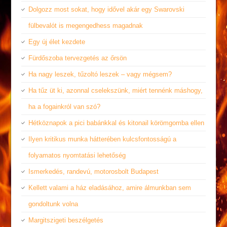
Dolgozz most sokat, hogy idővel akár egy Swarovski
fülbevalót is megengedhess magadnak
Egy új élet kezdete
Fürdőszoba tervezgetés az őrsön
Ha nagy leszek, tűzoltó leszek – vagy mégsem?
Ha tűz üt ki, azonnal cselekszünk, miért tennénk máshogy,
ha a fogainkról van szó?
Hétköznapok a pici babánkkal és kitonail körömgomba ellen
Ilyen kritikus munka hátterében kulcsfontosságú a
folyamatos nyomtatási lehetőség
Ismerkedés, randevú, motorosbolt Budapest
Kellett valami a ház eladásához, amire álmunkban sem
gondoltunk volna
Margitszigeti beszélgetés