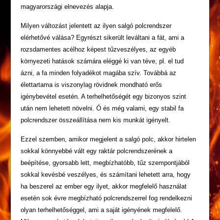
magyarországi elnevezés alapja.
Milyen változást jelentett az ilyen salgó polcrendszer
elérhetővé válása? Egyrészt sikerült leváltani a fát, ami a
rozsdamentes acélhoz képest tűzveszélyes, az egyéb
környezeti hatások számára eléggé ki van téve, pl. el tud
ázni, a fa minden folyadékot magába szív. Továbbá az
élettartama is viszonylag rövidnek mondható erős
igénybevétel esetén. A terhelhetőségét egy bizonyos szint
után nem lehetett növelni. Ó és még valami, egy stabil fa
polcrendszer összeállítása nem kis munkát igényelt.
Ezzel szemben, amikor megjelent a salgó polc, akkor hirtelen
sokkal könnyebbé vált egy raktár polcrendszerének a
beépítése, gyorsabb lett, megbízhatóbb, tűz szempontjából
sokkal kevésbé veszélyes, és számítani lehetett arra, hogy
ha beszerel az ember egy ilyet, akkor megfelelő használat
esetén sok évre megbízható polcrendszerrel fog rendelkezni
olyan terhelhetőséggel, ami a saját igényének megfelelő.