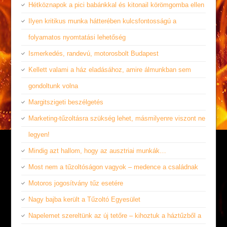
Hétköznapok a pici babánkkal és kitonail körömgomba ellen
Ilyen kritikus munka hátterében kulcsfontosságú a
folyamatos nyomtatási lehetőség
Ismerkedés, randevú, motorosbolt Budapest
Kellett valami a ház eladásához, amire álmunkban sem
gondoltunk volna
Margitszigeti beszélgetés
Marketing-tűzoltásra szükség lehet, másmilyenre viszont ne
legyen!
Mindig azt hallom, hogy az ausztriai munkák…
Most nem a tűzoltóságon vagyok – medence a családnak
Motoros jogosítvány tűz esetére
Nagy bajba került a Tűzoltó Egyesület
Napelemet szereltünk az új tetőre – kihoztuk a háztűzből a