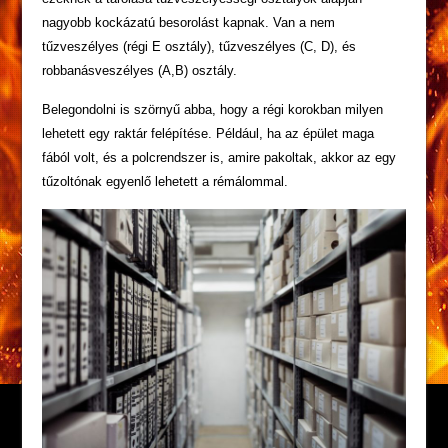
nagyobb kockázatú besorolást kapnak. Van a nem
tűzveszélyes (régi E osztály), tűzveszélyes (C, D), és
robbanásveszélyes (A,B) osztály.
Belegondolni is szörnyű abba, hogy a régi korokban milyen
lehetett egy raktár felépítése. Például, ha az épület maga
fából volt, és a polcrendszer is, amire pakoltak, akkor az egy
tűzoltónak egyenlő lehetett a rémálommal.