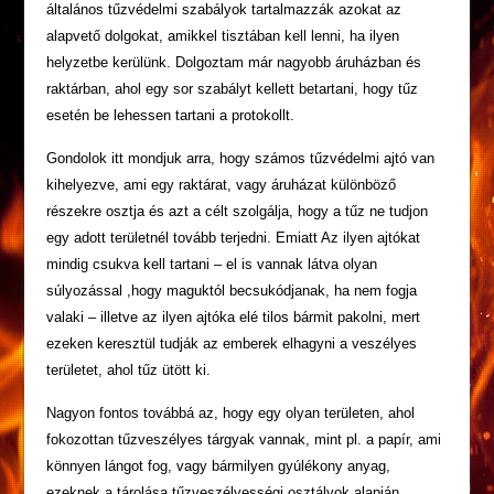
általános tűzvédelmi szabályok tartalmazzák azokat az
alapvető dolgokat, amikkel tisztában kell lenni, ha ilyen
helyzetbe kerülünk. Dolgoztam már nagyobb áruházban és
raktárban, ahol egy sor szabályt kellett betartani, hogy tűz
esetén be lehessen tartani a protokollt.
Gondolok itt mondjuk arra, hogy számos tűzvédelmi ajtó van
kihelyezve, ami egy raktárat, vagy áruházat különböző
részekre osztja és azt a célt szolgálja, hogy a tűz ne tudjon
egy adott területnél tovább terjedni. Emiatt Az ilyen ajtókat
mindig csukva kell tartani – el is vannak látva olyan
súlyozással ,hogy maguktól becsukódjanak, ha nem fogja
valaki – illetve az ilyen ajtóka elé tilos bármit pakolni, mert
ezeken keresztül tudják az emberek elhagyni a veszélyes
területet, ahol tűz ütött ki.
Nagyon fontos továbbá az, hogy egy olyan területen, ahol
fokozottan tűzveszélyes tárgyak vannak, mint pl. a papír, ami
könnyen lángot fog, vagy bármilyen gyúlékony anyag,
ezeknek a tárolása tűzveszélyességi osztályok alapján