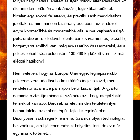
Milyen nagy hatása lehetett az ilyen polcok elterjedésének! Az
élet minden területén a raktározási, logisztikai területek
hirtelen egy sokkal fejlettebb, és praktikusabb megoldáshoz
jutottak, és mint minden találmány esetében, ez is idővel
egyre korszerűbbé és modernebbé vált. A
ma kapható salgó
polcrendszer
az elődével ellentétben csavarmentes, olcsóbb,
horganyzott acélból van, még egyszerűbb összeszerelni, és a
polcok teherbírása polconként 130-280 kg között van. Ez már
eléggé hatékony!
Nem véletlen, hogy az Európai Unió egyik legnépszerűbb
polcrendszere, ráadásul a hozzáférés ideje is rövid, mert
rendeléstől számítva pár napon belül kiszállítják. A gyártói
garancia biztosítja mindenki számára azt, hogy megbízható
termékről van szó. Bárcsak az élet minden területén ilyen
hamar találna az emberiség új, fejlett megoldásokat.
Bizonyosan szükségünk lenne rá. Számos olyan technológiát
használunk, amit jó lenne mással helyettesíteni, de ez már
egy másik történet…