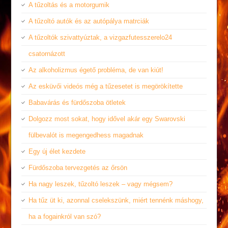
A tűzoltás és a motorgumik
A tűzoltó autók és az autópálya matrciák
A tűzoltók szivattyúztak, a vizgazfutesszerelo24
csatornázott
Az alkoholizmus égető probléma, de van kiút!
Az esküvői videós még a tűzesetet is megörökítette
Babavárás és fürdőszoba ötletek
Dolgozz most sokat, hogy idővel akár egy Swarovski
fülbevalót is megengedhess magadnak
Egy új élet kezdete
Fürdőszoba tervezgetés az őrsön
Ha nagy leszek, tűzoltó leszek – vagy mégsem?
Ha tűz üt ki, azonnal cselekszünk, miért tennénk máshogy,
ha a fogainkról van szó?