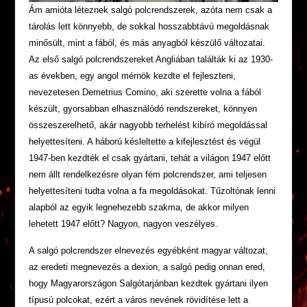
Ám amióta léteznek salgó polcrendszerek, azóta nem csak a
tárolás lett könnyebb, de sokkal hosszabbtávú megoldásnak
minősült, mint a fából, és más anyagból készülő változatai.
Az első salgó polcrendszereket Angliában találták ki az 1930-
as években, egy angol mérnök kezdte el fejleszteni,
nevezetesen Demetrius Comino, aki szerette volna a fából
készült, gyorsabban elhasználódó rendszereket, könnyen
összeszerelhető, akár nagyobb terhelést kibíró megoldással
helyettesíteni. A háború késleltette a kifejlesztést és végül
1947-ben kezdték el csak gyártani, tehát a világon 1947 előtt
nem állt rendelkezésre olyan fém polcrendszer, ami teljesen
helyettesíteni tudta volna a fa megoldásokat. Tűzoltónak lenni
alapból az egyik legnehezebb szakma, de akkor milyen
lehetett 1947 előtt? Nagyon, nagyon veszélyes.
A salgó polcrendszer elnevezés egyébként magyar változat,
az eredeti megnevezés a dexion, a salgó pedig onnan ered,
hogy Magyarországon Salgótarjánban kezdtek gyártani ilyen
típusú polcokat, ezért a város nevének rövidítése lett a