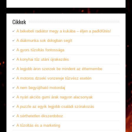
Cikkek
A békebeli radiátor megy a kukába – éljen a padlófűtés!
A diákmunka sok dologban segít
A gyors tűzoltás fontossága
A konyhai tűz utáni újrakezdés
A legjobb áron szerzek be mindent az éttermembe
A motoros dzseki vonzereje tűzvész esetén
A nem begyújtható motorolaj
A nyári akciós gumi árak nagyon alacsonyak
A puzzle az egyik legjobb családi szórakozás
A sérthetetlen ékszerdoboz
A tűzoltás és a marketing