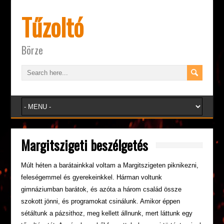
Tűzoltó
Börze
Margitszigeti beszélgetés
Múlt héten a barátainkkal voltam a Margitszigeten piknikezni,
feleségemmel és gyerekeinkkel. Hárman voltunk
gimnáziumban barátok, és azóta a három család össze
szokott jönni, és programokat csinálunk. Amikor éppen
sétáltunk a pázsithoz, meg kellett állnunk, mert láttunk egy