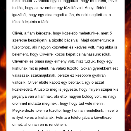
tűzoltóautót. A srácok egyből faggattak, hogy mi történt, mivel
tudták, hogy az az ember egy tűzoltó volt. Annyi történt
igazából, hogy egy cica ragadt a fán, és neki segített ez a
tűzoltó lejutnia a fáról.
Olivér, a fiam kérdezte, hogy közelebb mehetünk-e, mert ő
szeretne beszélgetni a tűzoltó bácsival. Majd odamentünk a
tűzoltóhoz, aki nagyon közvetlen és kedves volt, még abba is
belement, hogy Olivérrel közös képet csinálhassunk róluk.
Olivérnek ez óriási nagy élmény volt, hisz tudjuk, hogy egy
kisfiúnak mit is jelent, ha valaki tűzoltó. Sokan gyerekként ezt
válasszák szakmájuknak, persze ez későbbre gyakran
változik. Olivér előtte kapott egy bébitaxit, így ő azzal
közlekedett. A tűzoltó meg is jegyezte, hogy milyen szuper kis
járgánya van a fiamnak, aki ettől nagyon boldog volt, és nagy
örömmel mutatta meg neki, hogy hogy tud vele menni.
Megkérdezte tőlem a tűzoltó, hogy honnan rendeltünk, mivel ő
is ilyet keres a kisfiának. Felírta a telefonjába a következő
címet, ahonnan én is rendeltem: