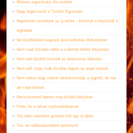
Motoros jogosítvány tűz esetére
Nagy bajba került a Tűzoltó Egyesület
Napelemet szereltünk az új tetőre – kihoztuk a háztűzből a
legtöbbet
Ne tűzoltásként vegyünk ilyen kellemes illatszereket
Nem csak tűzoltás náluk a székhely bérlés folyamata
Nem kell tűzoltót hívnunk az elektromos fűtéshez
Nem kell, hogy csak tűzoltás legyen az angol tanulás
Nem tudom hogy melyik lakásbiztosítás a legjobb, de van
aki segít benne!
Nesszeszerrel leptem meg tűzoltó bátyámat
Péter, és a német nyelvtanfolyamok
Tűz után valamikor gyorsan kell egy új lakás
Tűz- és robbanásvédelmi prevenció