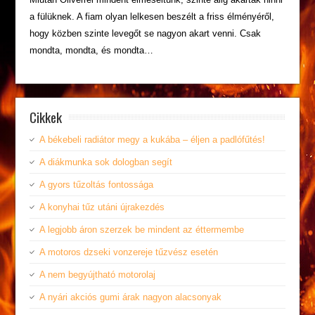
a fülüknek. A fiam olyan lelkesen beszélt a friss élményéről,
hogy közben szinte levegőt se nagyon akart venni. Csak
mondta, mondta, és mondta…
Cikkek
A békebeli radiátor megy a kukába – éljen a padlófűtés!
A diákmunka sok dologban segít
A gyors tűzoltás fontossága
A konyhai tűz utáni újrakezdés
A legjobb áron szerzek be mindent az éttermembe
A motoros dzseki vonzereje tűzvész esetén
A nem begyújtható motorolaj
A nyári akciós gumi árak nagyon alacsonyak