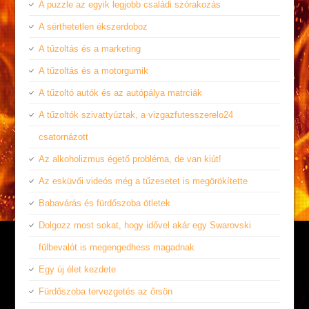
A puzzle az egyik legjobb családi szórakozás
A sérthetetlen ékszerdoboz
A tűzoltás és a marketing
A tűzoltás és a motorgumik
A tűzoltó autók és az autópálya matrciák
A tűzoltók szivattyúztak, a vizgazfutesszerelo24
csatornázott
Az alkoholizmus égető probléma, de van kiút!
Az esküvői videós még a tűzesetet is megörökítette
Babavárás és fürdőszoba ötletek
Dolgozz most sokat, hogy idővel akár egy Swarovski
fülbevalót is megengedhess magadnak
Egy új élet kezdete
Fürdőszoba tervezgetés az őrsön