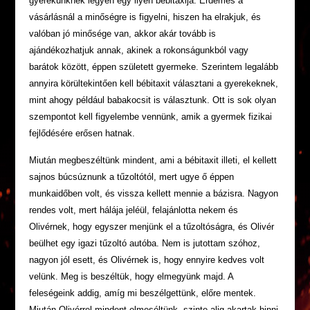
gyerekünknek legyen egy ilyen bébitaxija. Érdemes a
vásárlásnál a minőségre is figyelni, hiszen ha elrakjuk, és
valóban jó minősége van, akkor akár tovább is
ajándékozhatjuk annak, akinek a rokonságunkból vagy
barátok között, éppen született gyermeke. Szerintem legalább
annyira körültekintően kell bébitaxit választani a gyerekeknek,
mint ahogy például babakocsit is választunk. Ott is sok olyan
szempontot kell figyelembe vennünk, amik a gyermek fizikai
fejlődésére erősen hatnak.
Miután megbeszéltünk mindent, ami a bébitaxit illeti, el kellett
sajnos búcsúznunk a tűzoltótól, mert ugye ő éppen
munkaidőben volt, és vissza kellett mennie a bázisra. Nagyon
rendes volt, mert hálája jeléül, felajánlotta nekem és
Olivérnek, hogy egyszer menjünk el a tűzoltóságra, és Olivér
beülhet egy igazi tűzoltó autóba. Nem is jutottam szóhoz,
nagyon jól esett, és Olivérnek is, hogy ennyire kedves volt
velünk. Meg is beszéltük, hogy elmegyünk majd. A
feleségeink addig, amíg mi beszélgettünk, előre mentek.
Miután Olivérrel mindent elmeséltünk, szinte alig akartak hinni