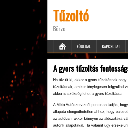
Tűzoltó
Börze
FŐOLDAL
KAPCSOLAT
A gyors tűzoltás fontosság
Ha tűz üt ki, akkor a gyors tűzoltásnak nag
tűzoltásnak, amikor ténylegesen felgyullad v
akkor is szükség lehet a gyors tűzoltásra.
A Méta Autószerviznél pontosan tudják, hogy 
állapota elengedhetetlen ahhoz, hogy baleset
az autóban, akkor könnyen az áldozatává vál
autónk állapotával. Ha valamit úgy érzékelü