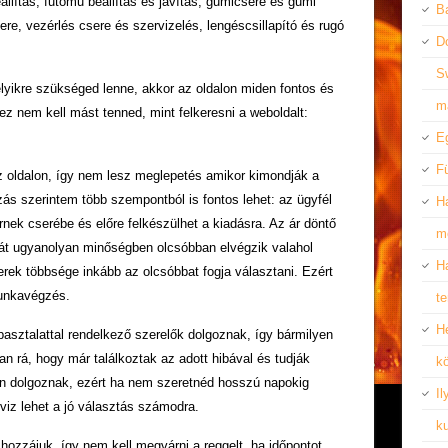
eállítás, futómű beállítás és javítás, gumicsere és gumi
B
sere, vezérlés csere és szervizelés, lengéscsillapító és rugó
D
S
lyikre szükséged lenne, akkor az oldalon miden fontos és
m
z nem kell mást tenned, mint felkeresni a weboldalt:
Eg
F
az oldalon, így nem lesz meglepetés amikor kimondják a
s szerintem több szempontból is fontos lehet: az ügyfél
Ha
rnek cserébe és előre felkészülhet a kiadásra. Az ár döntő
m
kát ugyanolyan minőségben olcsóbban elvégzik valahol
Ha
ek többsége inkább az olcsóbbat fogja választani. Ezért
munkavégzés.
t
Hé
asztalattal rendelkező szerelők dolgoznak, így bármilyen
an rá, hogy már találkoztak az adott hibával és tudják
k
an dolgoznak, ezért ha nem szeretnéd hosszú napokig
Il
viz lehet a jó választás számodra.
k
 hozzájuk, így nem kell megvárni a reggelt, ha időpontot