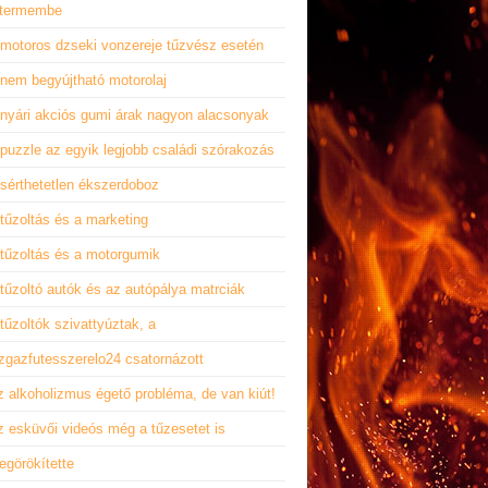
ttermembe
 motoros dzseki vonzereje tűzvész esetén
 nem begyújtható motorolaj
 nyári akciós gumi árak nagyon alacsonyak
puzzle az egyik legjobb családi szórakozás
 sérthetetlen ékszerdoboz
tűzoltás és a marketing
 tűzoltás és a motorgumik
tűzoltó autók és az autópálya matrciák
tűzoltók szivattyúztak, a
izgazfutesszerelo24 csatornázott
z alkoholizmus égető probléma, de van kiút!
z esküvői videós még a tűzesetet is
egörökítette