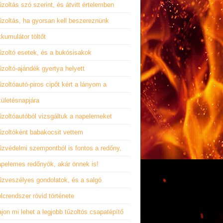
zoltás szó szerint, és átvitt értelemben
űzoltás, ha gyorsan kell beszereznünk
kumulátor töltőt
űzoltó esetek, és a bukósisakok
zoltó-ajándék gyertya helyett
zoltóautó-piros cipőt kért a lányom a
zületésnapjára
űzoltóautóból vizsgáltuk a napelemeket
űzoltóként babakocsit vettem
űzvédelmi szempontból is fontos a redőny,
apelemes redőnyök, akár önnek is!
űzveszélyes gondolatok, és a salgó
lcrendszer rövid története
jon mi lehet a legjobb tűzoltós csapatépítő