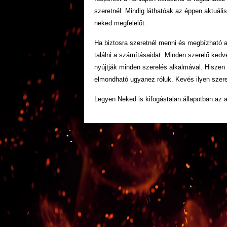
szeretnél. Mindig láthatóak az éppen aktuáli
neked megfelelőt.
Ha biztosra szeretnél menni és megbízható a
találni a számításaidat. Minden szerelő ked
nyújtják minden szerelés alkalmával. Hisze
elmondható ugyanez róluk. Kevés ilyen szerelő
Legyen Neked is kifogástalan állapotban az 