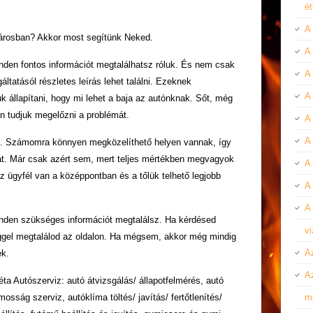
é
A
városban? Akkor most segítünk Neked.
A
nden fontos információt megtalálhatsz róluk. És nem csak
A
gáltatásól részletes leírás lehet találni. Ezeknek
A 
 állapítani, hogy mi lehet a baja az autónknak. Sőt, még
n tudjuk megelőzni a problémát.
A
A 
eg. Számomra könnyen megközelíthető helyen vannak, így
t. Már csak azért sem, mert teljes mértékben megvagyok
A
 ügyfél van a középpontban és a tőlük telhető legjobb
A 
A 
inden szükséges információt megtalálsz. Ha kérdésed
v
éggel megtalálod az oldalon. Ha mégsem, akkor még mindig
A
ek.
A
éta Autószerviz: autó átvizsgálás/ állapotfelmérés, autó
osság szerviz, autóklíma töltés/ javítás/ fertőtlenítés/
m