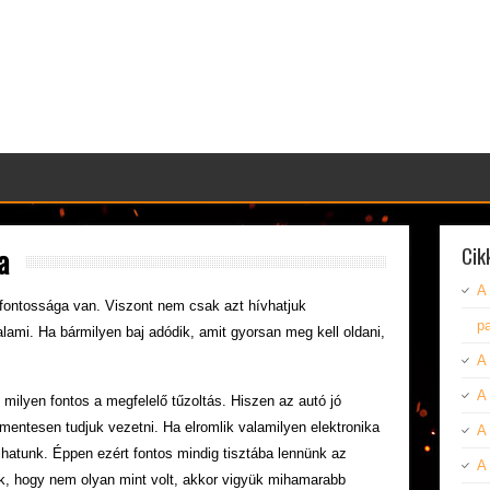
a
Cik
A 
y fontossága van. Viszont nem csak azt hívhatjuk
pa
alami. Ha bármilyen baj adódik, amit gyorsan meg kell oldani,
A
A 
milyen fontos a megfelelő tűzoltás. Hiszen az autó jó
mentesen tudjuk vezetni. Ha elromlik valamilyen elektronika
A 
hatunk. Éppen ezért fontos mindig tisztába lennünk az
A
nk, hogy nem olyan mint volt, akkor vigyük mihamarabb