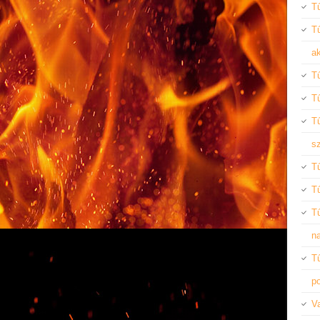
Tű
T
ak
T
Tű
Tű
s
T
T
T
n
T
po
Va