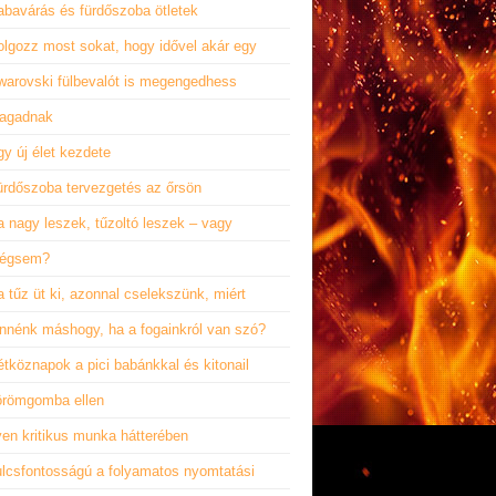
abavárás és fürdőszoba ötletek
olgozz most sokat, hogy idővel akár egy
warovski fülbevalót is megengedhess
agadnak
y új élet kezdete
ürdőszoba tervezgetés az őrsön
 nagy leszek, tűzoltó leszek – vagy
égsem?
 tűz üt ki, azonnal cselekszünk, miért
ennénk máshogy, ha a fogainkról van szó?
tköznapok a pici babánkkal és kitonail
örömgomba ellen
yen kritikus munka hátterében
ulcsfontosságú a folyamatos nyomtatási