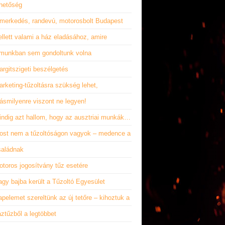
ehetőség
smerkedés, randevú, motorosbolt Budapest
llett valami a ház eladásához, amire
lmunkban sem gondoltunk volna
rgitszigeti beszélgetés
rketing-tűzoltásra szükség lehet,
ásmilyenre viszont ne legyen!
indig azt hallom, hogy az ausztriai munkák…
ost nem a tűzoltóságon vagyok – medence a
saládnak
otoros jogosítvány tűz esetére
gy bajba került a Tűzoltó Egyesület
pelemet szereltünk az új tetőre – kihoztuk a
ztűzből a legtöbbet