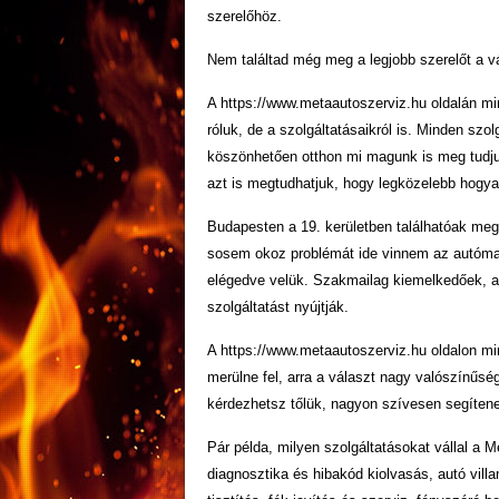
szerelőhöz.
Nem találtad még meg a legjobb szerelőt a 
A https://www.metaautoszerviz.hu oldalán mi
róluk, de a szolgáltatásaikról is. Minden szol
köszönhetően otthon mi magunk is meg tudjuk
azt is megtudhatjuk, hogy legközelebb hogya
Budapesten a 19. kerületben találhatóak m
sosem okoz problémát ide vinnem az autóma
elégedve velük. Szakmailag kiemelkedőek, az
szolgáltatást nyújtják.
A https://www.metaautoszerviz.hu oldalon m
merülne fel, arra a választ nagy valószínűs
kérdezhetsz tőlük, nagyon szívesen segíten
Pár példa, milyen szolgáltatásokat vállal a M
diagnosztika és hibakód kiolvasás, autó villam