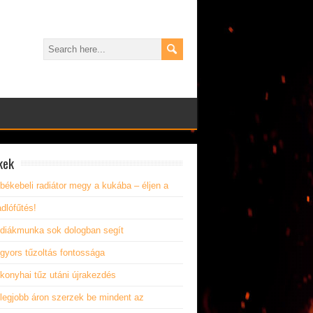
kek
békebeli radiátor megy a kukába – éljen a
dlófűtés!
 diákmunka sok dologban segít
gyors tűzoltás fontossága
konyhai tűz utáni újrakezdés
 legjobb áron szerzek be mindent az