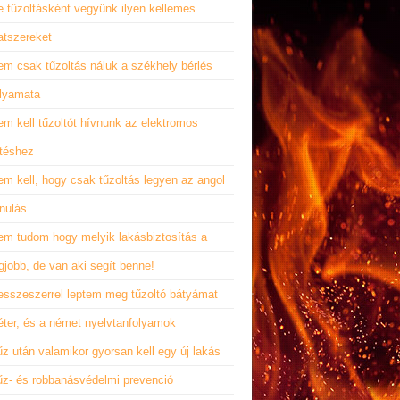
e tűzoltásként vegyünk ilyen kellemes
latszereket
em csak tűzoltás náluk a székhely bérlés
olyamata
m kell tűzoltót hívnunk az elektromos
űtéshez
m kell, hogy csak tűzoltás legyen az angol
nulás
em tudom hogy melyik lakásbiztosítás a
gjobb, de van aki segít benne!
esszeszerrel leptem meg tűzoltó bátyámat
éter, és a német nyelvtanfolyamok
z után valamikor gyorsan kell egy új lakás
űz- és robbanásvédelmi prevenció