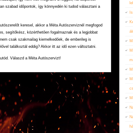
l
san szabad időpontok, így könnyedén ki tudod választani a
I
Ke
utószerelőt keresel, akkor a Méta Autószerviznél megfogod
á
ves, segítőkész, közérthetően fogalmaznak és a legjobbat
n nem csak szakmailag kiemelkedőek, de emberileg is
Ma
vel találkoztál eddig? Akkor itt az idő ezen változtatni.
Ma
autód. Válaszd a Méta Autószervizt!
m
M
M
c
M
Na
Na
há