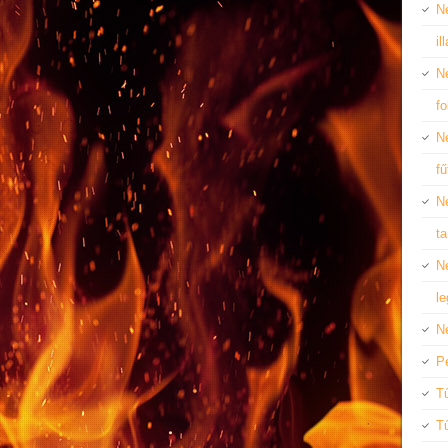
N
il
N
f
Ne
f
Ne
ta
N
le
N
P
Tű
T