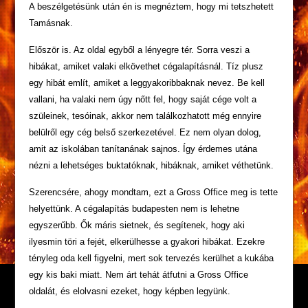
A beszélgetésünk után én is megnéztem, hogy mi tetszhetett
Tamásnak.
Először is. Az oldal egyből a lényegre tér. Sorra veszi a
hibákat, amiket valaki elkövethet cégalapításnál. Tíz plusz
egy hibát említ, amiket a leggyakoribbaknak nevez. Be kell
vallani, ha valaki nem úgy nőtt fel, hogy saját cége volt a
szüleinek, tesóinak, akkor nem találkozhatott még ennyire
belülről egy cég belső szerkezetével. Ez nem olyan dolog,
amit az iskolában tanítanának sajnos. Így érdemes utána
nézni a lehetséges buktatóknak, hibáknak, amiket véthetünk.
Szerencsére, ahogy mondtam, ezt a Gross Office meg is tette
helyettünk. A cégalapítás budapesten nem is lehetne
egyszerűbb. Ők máris sietnek, és segítenek, hogy aki
ilyesmin töri a fejét, elkerülhesse a gyakori hibákat. Ezekre
tényleg oda kell figyelni, mert sok tervezés kerülhet a kukába
egy kis baki miatt. Nem árt tehát átfutni a Gross Office
oldalát, és elolvasni ezeket, hogy képben legyünk.