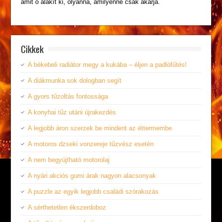
amit ő alakít ki, olyanná, amilyenné csak akarja.
Cikkek
A békebeli radiátor megy a kukába – éljen a padlófűtés!
A diákmunka sok dologban segít
A gyors tűzoltás fontossága
A konyhai tűz utáni újrakezdés
A legjobb áron szerzek be mindent az éttermembe
A motoros dzseki vonzereje tűzvész esetén
A nem begyújtható motorolaj
A nyári akciós gumi árak nagyon alacsonyak
A puzzle az egyik legjobb családi szórakozás
A sérthetetlen ékszerdoboz