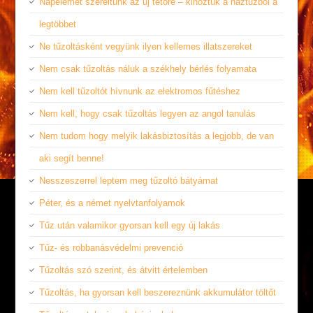
Napelemet szereltünk az új tetőre – kihoztuk a háztűzből a
legtöbbet
Ne tűzoltásként vegyünk ilyen kellemes illatszereket
Nem csak tűzoltás náluk a székhely bérlés folyamata
Nem kell tűzoltót hívnunk az elektromos fűtéshez
Nem kell, hogy csak tűzoltás legyen az angol tanulás
Nem tudom hogy melyik lakásbiztosítás a legjobb, de van
aki segít benne!
Nesszeszerrel leptem meg tűzoltó bátyámat
Péter, és a német nyelvtanfolyamok
Tűz után valamikor gyorsan kell egy új lakás
Tűz- és robbanásvédelmi prevenció
Tűzoltás szó szerint, és átvitt értelemben
Tűzoltás, ha gyorsan kell beszereznünk akkumulátor töltőt