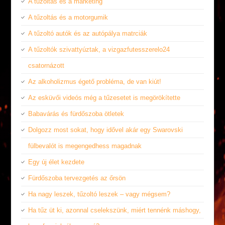
A tűzoltás és a marketing
A tűzoltás és a motorgumik
A tűzoltó autók és az autópálya matrciák
A tűzoltók szivattyúztak, a vizgazfutesszerelo24
csatornázott
Az alkoholizmus égető probléma, de van kiút!
Az esküvői videós még a tűzesetet is megörökítette
Babavárás és fürdőszoba ötletek
Dolgozz most sokat, hogy idővel akár egy Swarovski
fülbevalót is megengedhess magadnak
Egy új élet kezdete
Fürdőszoba tervezgetés az őrsön
Ha nagy leszek, tűzoltó leszek – vagy mégsem?
Ha tűz üt ki, azonnal cselekszünk, miért tennénk máshogy,