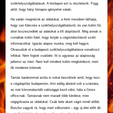
székhelyszolgáltatásuk. A honlapon ezt is részletezik. Függ
attól, hogy hány hónapra igényelné valaki.
Ha valaki megnézné az oldalukat, a fenti menüben láthatja,
hogy van fülecske a székhelyszolgáltatásról, és van külön fül,
ahol összeszedték az adatokat a kft alapításról. Még annak is
csináltak külön fület, hogy leírják a cégmódosításról szóló
információkat. Igazán alapos munka, meg kell hagyni.
Olvassátok el a budapesti székhelyszolgáltatásra vonatkozó
infókat. Nem fogtok csalódni. Itt is ugyanaz az alaposság
jellemzi az írást. Nem kell mindent külön megkérdezni, mert
ők mindenre kitérnek.
Tamás barátommal azóta is sokat beszélünk arról, hogy lesz-
e cégalapítás budapesten. Ami eddig ábránd volt a számára,
az már körvonalazódó valósággá kezd válni, hála a Gross
office-nak. Tamásnak nem maradt több kérdése, mire
végigolvasta az oldalukat. Csak bele akart vágni minél előbb.
Büszke vagyok rá, hogy mert változtatni – egy új élet előtt áll,