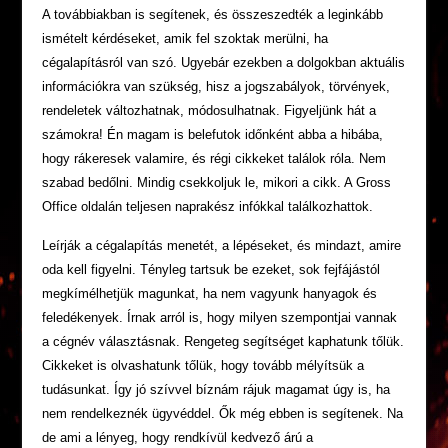
A továbbiakban is segítenek, és összeszedték a leginkább
ismételt kérdéseket, amik fel szoktak merülni, ha
cégalapításról van szó. Ugyebár ezekben a dolgokban aktuális
információkra van szükség, hisz a jogszabályok, törvények,
rendeletek változhatnak, módosulhatnak. Figyeljünk hát a
számokra! Én magam is belefutok időnként abba a hibába,
hogy rákeresek valamire, és régi cikkeket találok róla. Nem
szabad bedőlni. Mindig csekkoljuk le, mikori a cikk. A Gross
Office oldalán teljesen naprakész infókkal találkozhattok.
Leírják a cégalapítás menetét, a lépéseket, és mindazt, amire
oda kell figyelni. Tényleg tartsuk be ezeket, sok fejfájástól
megkímélhetjük magunkat, ha nem vagyunk hanyagok és
feledékenyek. Írnak arról is, hogy milyen szempontjai vannak
a cégnév választásnak. Rengeteg segítséget kaphatunk tőlük.
Cikkeket is olvashatunk tőlük, hogy tovább mélyítsük a
tudásunkat. Így jó szívvel bíznám rájuk magamat úgy is, ha
nem rendelkeznék ügyvéddel. Ők még ebben is segítenek. Na
de ami a lényeg, hogy rendkívül kedvező árú a