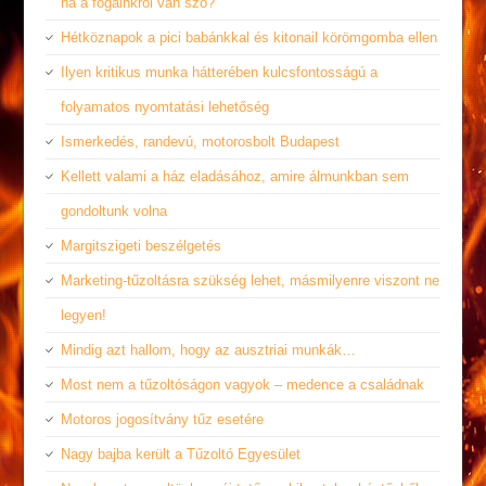
ha a fogainkról van szó?
Hétköznapok a pici babánkkal és kitonail körömgomba ellen
Ilyen kritikus munka hátterében kulcsfontosságú a
folyamatos nyomtatási lehetőség
Ismerkedés, randevú, motorosbolt Budapest
Kellett valami a ház eladásához, amire álmunkban sem
gondoltunk volna
Margitszigeti beszélgetés
Marketing-tűzoltásra szükség lehet, másmilyenre viszont ne
legyen!
Mindig azt hallom, hogy az ausztriai munkák…
Most nem a tűzoltóságon vagyok – medence a családnak
Motoros jogosítvány tűz esetére
Nagy bajba került a Tűzoltó Egyesület