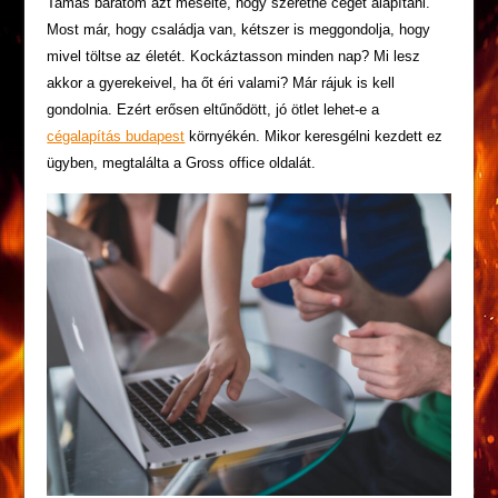
Tamás barátom azt mesélte, hogy szeretne céget alapítani.
Most már, hogy családja van, kétszer is meggondolja, hogy
mivel töltse az életét. Kockáztasson minden nap? Mi lesz
akkor a gyerekeivel, ha őt éri valami? Már rájuk is kell
gondolnia. Ezért erősen eltűnődött, jó ötlet lehet-e a
cégalapítás budapest
környékén. Mikor keresgélni kezdett ez
ügyben, megtalálta a Gross office oldalát.