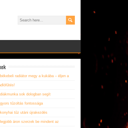
kek
békebeli radiátor megy a kukába – éljen a
dlófűtés!
 diákmunka sok dologban segít
gyors tűzoltás fontossága
konyhai tűz utáni újrakezdés
 legjobb áron szerzek be mindent az