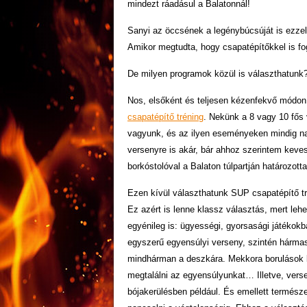
mindezt ráadásul a Balatonnál!
Sanyi az öccsének a legénybúcsúját is ezzel
Amikor megtudta, hogy csapatépítőkkel is fog
De milyen programok közül is választhatunk
Nos, elsőként és teljesen kézenfekvő módon, 
csapatépítő tréning
. Nekünk a 8 vagy 10 fős 
vagyunk, és az ilyen eseményeken mindig n
versenyre is akár, bár ahhoz szerintem keve
borkóstolóval a Balaton túlpartján határozotta
Ezen kívül választhatunk SUP csapatépítő tr
Ez azért is lenne klassz választás, mert le
egyénileg is: ügyességi, gyorsasági játékokb
egyszerű egyensúlyi verseny, szintén hármasá
mindhárman a deszkára. Mekkora borulások le
megtalálni az egyensúlyunkat… Illetve, verse
bójakerülésben például. És emellett termész