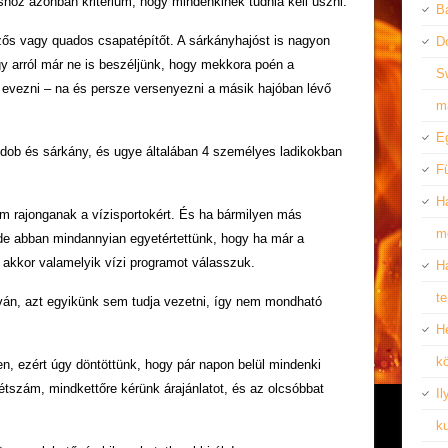
shoz azonban kritérium, hogy mindenkinek tudnia kell úszni.
B
zős vagy quados csapatépítőt. A sárkányhajóst is nagyon
D
gy arról már ne is beszéljünk, hogy mekkora poén a
S
 evezni – na és persze versenyezni a másik hajóban lévő
m
Eg
 dob és sárkány, és ugye általában 4 személyes ladikokban
F
Ha
m rajonganak a vízisportokért. És ha bármilyen más
m
, de abban mindannyian egyetértettünk, hogy ha már a
akkor valamelyik vízi programot válasszuk.
Ha
t
ván, azt egyikünk sem tudja vezetni, így nem mondható
Hé
k
, ezért úgy döntöttünk, hogy pár napon belül mindenki
létszám, mindkettőre kérünk árajánlatot, és az olcsóbbat
Il
k