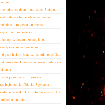
ehetőség
smerkedés, randevú, motorosbolt Budapest
llett valami a ház eladásához, amire
lmunkban sem gondoltunk volna
rgitszigeti beszélgetés
rketing-tűzoltásra szükség lehet,
ásmilyenre viszont ne legyen!
indig azt hallom, hogy az ausztriai munkák…
ost nem a tűzoltóságon vagyok – medence a
saládnak
otoros jogosítvány tűz esetére
gy bajba került a Tűzoltó Egyesület
pelemet szereltünk az új tetőre – kihoztuk a
ztűzből a legtöbbet