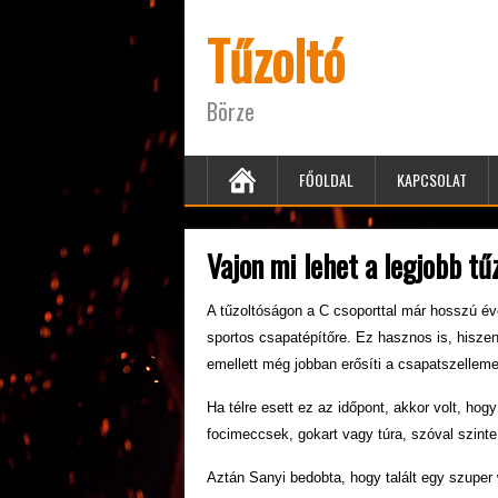
Tűzoltó
Börze
FŐOLDAL
KAPCSOLAT
Vajon mi lehet a legjobb tű
A tűzoltóságon a C csoporttal már hosszú é
sportos csapatépítőre. Ez hasznos is, hisze
emellett még jobban erősíti a csapatszelleme
Ha télre esett ez az időpont, akkor volt, hog
focimeccsek, gokart vagy túra, szóval szinte
Aztán Sanyi bedobta, hogy talált egy szuper w