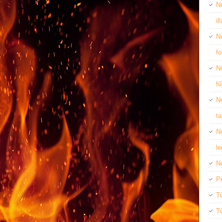
N
il
N
f
Ne
f
Ne
ta
N
le
N
P
Tű
T