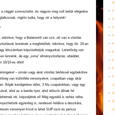
é
A
 a céggel szerveztette, és nagyon meg volt belük elégedve.
lalkoznak, rögtön tudta, hogy ott a helyünk!
A
A
?
A 
tekintve, hogy a Balatonról van szó, ott van a vitorlás
A
vitorlások lennének a megfelelőek, tekintve, hogy kb. 20-an
agy létszámban képviseltetjük magunkat. Lehetőség van
A 
sen lennénk, de egy „sima” élményvitorlázás, ebéddel,
A
n 10/10-es ötlet!
A 
éningeket – simán vagy akár vitorlás bérléssel egybekötve.
A 
hetőség van különféle versenyekre, csapatban vagy akár
an. Bóják kerülgetése időre, 3 fős csapatokban, vagy egy
v
val, ahol az a banda nyer, ahol először állnak fel
A
hetnek ott, képzeljétek el! Még egyedül is nehéz néha
A
nyezhetünk egyénileg is, rendesen felállva a deszkára,
etesen versenyen kívül is lehet SUP-ozni és persze
m