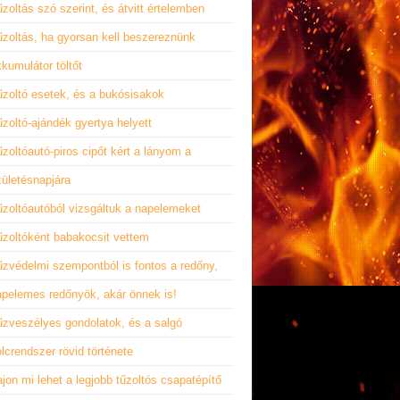
zoltás szó szerint, és átvitt értelemben
űzoltás, ha gyorsan kell beszereznünk
kumulátor töltőt
űzoltó esetek, és a bukósisakok
zoltó-ajándék gyertya helyett
zoltóautó-piros cipőt kért a lányom a
zületésnapjára
űzoltóautóból vizsgáltuk a napelemeket
űzoltóként babakocsit vettem
űzvédelmi szempontból is fontos a redőny,
apelemes redőnyök, akár önnek is!
űzveszélyes gondolatok, és a salgó
lcrendszer rövid története
jon mi lehet a legjobb tűzoltós csapatépítő