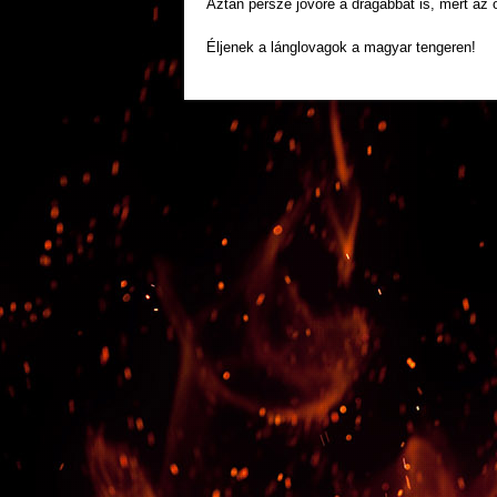
Aztán persze jövőre a drágábbat is, mert az 
Éljenek a lánglovagok a magyar tengeren!