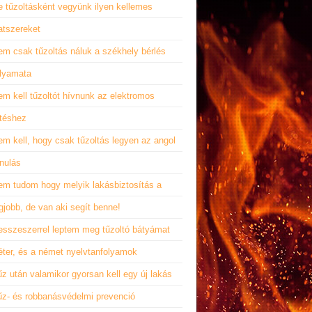
e tűzoltásként vegyünk ilyen kellemes
latszereket
em csak tűzoltás náluk a székhely bérlés
olyamata
m kell tűzoltót hívnunk az elektromos
űtéshez
m kell, hogy csak tűzoltás legyen az angol
nulás
em tudom hogy melyik lakásbiztosítás a
gjobb, de van aki segít benne!
esszeszerrel leptem meg tűzoltó bátyámat
éter, és a német nyelvtanfolyamok
z után valamikor gyorsan kell egy új lakás
űz- és robbanásvédelmi prevenció