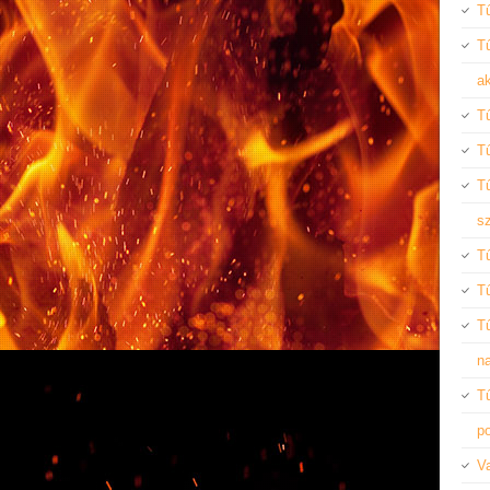
Tű
T
ak
T
Tű
Tű
s
T
T
T
n
T
po
Va