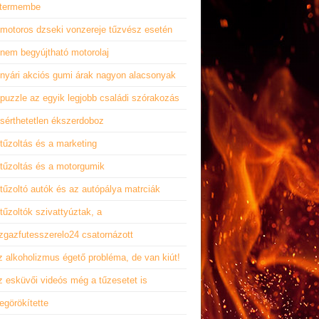
ttermembe
 motoros dzseki vonzereje tűzvész esetén
 nem begyújtható motorolaj
 nyári akciós gumi árak nagyon alacsonyak
puzzle az egyik legjobb családi szórakozás
 sérthetetlen ékszerdoboz
tűzoltás és a marketing
 tűzoltás és a motorgumik
tűzoltó autók és az autópálya matrciák
tűzoltók szivattyúztak, a
izgazfutesszerelo24 csatornázott
z alkoholizmus égető probléma, de van kiút!
z esküvői videós még a tűzesetet is
egörökítette