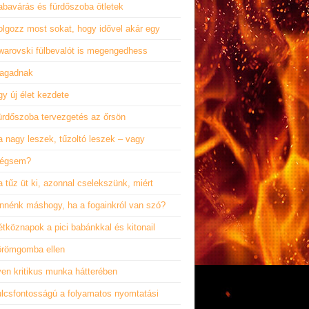
abavárás és fürdőszoba ötletek
olgozz most sokat, hogy idővel akár egy
warovski fülbevalót is megengedhess
agadnak
y új élet kezdete
ürdőszoba tervezgetés az őrsön
 nagy leszek, tűzoltó leszek – vagy
égsem?
 tűz üt ki, azonnal cselekszünk, miért
ennénk máshogy, ha a fogainkról van szó?
tköznapok a pici babánkkal és kitonail
örömgomba ellen
yen kritikus munka hátterében
ulcsfontosságú a folyamatos nyomtatási