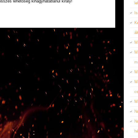
összes lehetőség kihagyhatatlanul király!
l
I
Ke
á
Ma
Ma
m
M
M
c
M
Na
Na
há