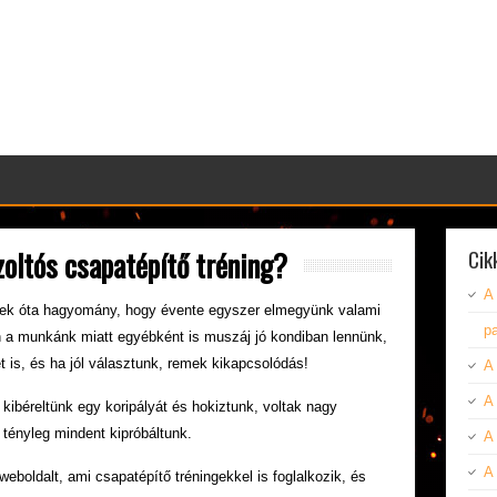
zoltós csapatépítő tréning?
Cik
A 
vek óta hagyomány, hogy évente egyszer elmegyünk valami
pa
n a munkánk miatt egyébként is muszáj jó kondiban lennünk,
t is, és ha jól választunk, remek kikapcsolódás!
A
A 
y kibéreltünk egy koripályát és hokiztunk, voltak nagy
 tényleg mindent kipróbáltunk.
A 
A
eboldalt, ami csapatépítő tréningekkel is foglalkozik, és