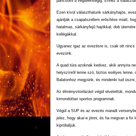
pancsolni a végtelenségig. Ehhez a választá
Ezen kívül választhatunk sárkányhajós, eve
ajánlják a csapatszellem erősítése miatt, ho
hatalmas, sárkányfejű hajókkal, dob ütemére
kollégákkal.
Ugyanez igaz az evezésre is, csak ott nincs
evezünk.
A quad túra azoknak kedvez, akik annyira ne
helyszínről lenne szó, biztos esélyes lenne
Balatonhoz megyünk, és mindenki tud úszni, 
Az élményvitorlázást végül elvetettük, mond
kimondottan sportos programnak.
Végül a SUP és az evezés maradt versenyben
jelez, hogy akar-e jönni, és ha megvan a fix 
kipróbáljuk.