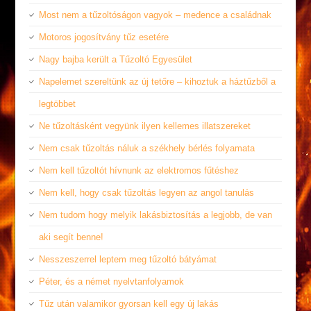
Most nem a tűzoltóságon vagyok – medence a családnak
Motoros jogosítvány tűz esetére
Nagy bajba került a Tűzoltó Egyesület
Napelemet szereltünk az új tetőre – kihoztuk a háztűzből a
legtöbbet
Ne tűzoltásként vegyünk ilyen kellemes illatszereket
Nem csak tűzoltás náluk a székhely bérlés folyamata
Nem kell tűzoltót hívnunk az elektromos fűtéshez
Nem kell, hogy csak tűzoltás legyen az angol tanulás
Nem tudom hogy melyik lakásbiztosítás a legjobb, de van
aki segít benne!
Nesszeszerrel leptem meg tűzoltó bátyámat
Péter, és a német nyelvtanfolyamok
Tűz után valamikor gyorsan kell egy új lakás