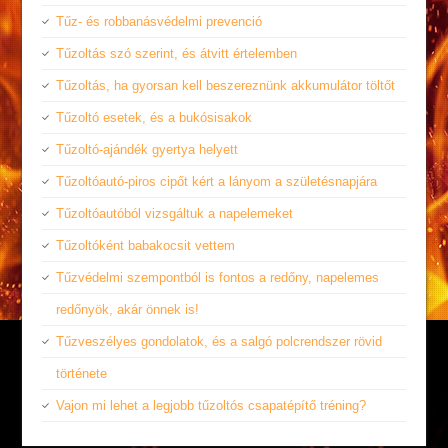
Tűz- és robbanásvédelmi prevenció
Tűzoltás szó szerint, és átvitt értelemben
Tűzoltás, ha gyorsan kell beszereznünk akkumulátor töltőt
Tűzoltó esetek, és a bukósisakok
Tűzoltó-ajándék gyertya helyett
Tűzoltóautó-piros cipőt kért a lányom a születésnapjára
Tűzoltóautóból vizsgáltuk a napelemeket
Tűzoltóként babakocsit vettem
Tűzvédelmi szempontból is fontos a redőny, napelemes
redőnyök, akár önnek is!
Tűzveszélyes gondolatok, és a salgó polcrendszer rövid
története
Vajon mi lehet a legjobb tűzoltós csapatépítő tréning?