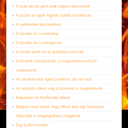
A nyári akciós gumi árak nagyon alacsonyak
A puzzle az egyik legjobb családi szórakozás
A sérthetetlen ékszerdoboz
A tűzoltás és a marketing
A tűzoltás és a motorgumik
A tűzoltó autók és az autópálya matrciák
A tűzoltók szivattyúztak, a vizgazfutesszerelo24
csatornázott
Az alkoholizmus égető probléma, de van kiút!
Az esküvői videós még a tűzesetet is megörökítette
Babavárás és fürdőszoba ötletek
Dolgozz most sokat, hogy idővel akár egy Swarovski
fülbevalót is megengedhess magadnak
Egy új élet kezdete