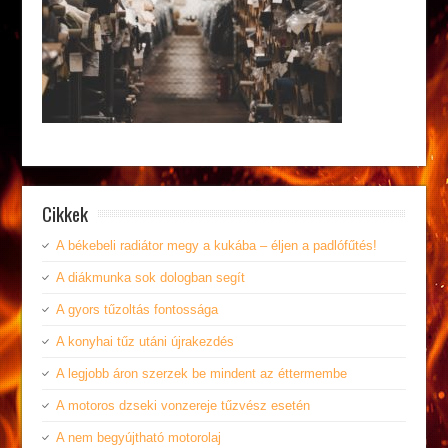
Cikkek
A békebeli radiátor megy a kukába – éljen a padlófűtés!
A diákmunka sok dologban segít
A gyors tűzoltás fontossága
A konyhai tűz utáni újrakezdés
A legjobb áron szerzek be mindent az éttermembe
A motoros dzseki vonzereje tűzvész esetén
A nem begyújtható motorolaj