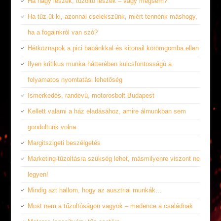
Ha nagy leszek, tűzoltó leszek – vagy mégsem?
Ha tűz üt ki, azonnal cselekszünk, miért tennénk máshogy,
ha a fogainkról van szó?
Hétköznapok a pici babánkkal és kitonail körömgomba ellen
Ilyen kritikus munka hátterében kulcsfontosságú a
folyamatos nyomtatási lehetőség
Ismerkedés, randevú, motorosbolt Budapest
Kellett valami a ház eladásához, amire álmunkban sem
gondoltunk volna
Margitszigeti beszélgetés
Marketing-tűzoltásra szükség lehet, másmilyenre viszont ne
legyen!
Mindig azt hallom, hogy az ausztriai munkák…
Most nem a tűzoltóságon vagyok – medence a családnak