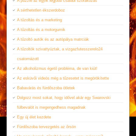
A puzzle az egyik legjobb családi szórakozás
A sérthetetlen ékszerdoboz
A tűzoltás és a marketing
A tűzoltás és a motorgumik
A tűzoltó autók és az autópálya matrciák
A tűzoltók szivattyúztak, a vizgazfutesszerelo24
csatornázott
Az alkoholizmus égető probléma, de van kiút!
Az esküvői videós még a tűzesetet is megörökítette
Babavárás és fürdőszoba ötletek
Dolgozz most sokat, hogy idővel akár egy Swarovski
fülbevalót is megengedhess magadnak
Egy új élet kezdete
Fürdőszoba tervezgetés az őrsön