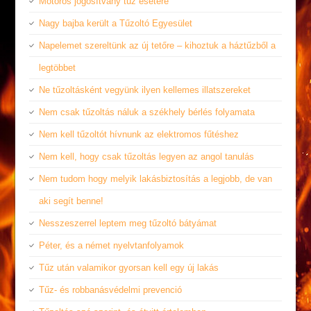
Motoros jogosítvány tűz esetére
Nagy bajba került a Tűzoltó Egyesület
Napelemet szereltünk az új tetőre – kihoztuk a háztűzből a
legtöbbet
Ne tűzoltásként vegyünk ilyen kellemes illatszereket
Nem csak tűzoltás náluk a székhely bérlés folyamata
Nem kell tűzoltót hívnunk az elektromos fűtéshez
Nem kell, hogy csak tűzoltás legyen az angol tanulás
Nem tudom hogy melyik lakásbiztosítás a legjobb, de van
aki segít benne!
Nesszeszerrel leptem meg tűzoltó bátyámat
Péter, és a német nyelvtanfolyamok
Tűz után valamikor gyorsan kell egy új lakás
Tűz- és robbanásvédelmi prevenció