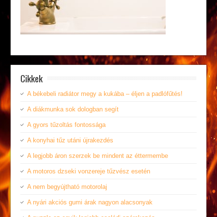
Cikkek
A békebeli radiátor megy a kukába – éljen a padlófűtés!
A diákmunka sok dologban segít
A gyors tűzoltás fontossága
A konyhai tűz utáni újrakezdés
A legjobb áron szerzek be mindent az éttermembe
A motoros dzseki vonzereje tűzvész esetén
A nem begyújtható motorolaj
A nyári akciós gumi árak nagyon alacsonyak