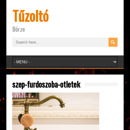
Tűzoltó
Börze
szep-furdoszoba-otletek